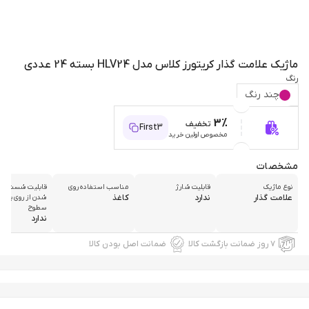
ماژیک علامت گذار کریتورز کلاس مدل HLV24 بسته 24 عددی
رنگ
چند رنگ
3%
تخفیف
First3
مخصوص اولین خرید
مشخصات
نوع ماژیک
قابلیت شارژ
مناسب استفاده روی
قابلیت شست‌وشو
علامت گذار
ندارد
کاغذ
شدن از روی پارچه
سطوح
ندارد
۷ روز ضمانت بازگشت کالا
ضمانت اصل بودن کالا