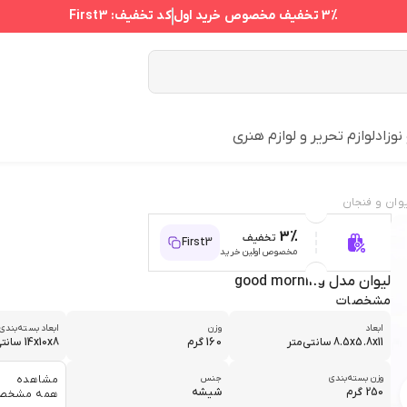
3%
تخفیف مخصوص خرید اول
کد تخفیف:
First3
نوزاد
لوازم تحریر و لوازم هنری
وان و فنجان
3%
تخفیف
First3
مخصوص اولین خرید
لیوان مدل good morning
مشخصات
ابعاد
وزن
ابعاد بسته‌بندی
8.5x5.8x11 سانتی‌متر
160 گرم
14x10x8 سانتی‌متر
وزن بسته‌بندی
جنس
مشاهده
250 گرم
شیشه
همه مشخص