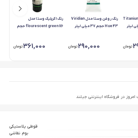
 روغن وستا مدل Titanium
رنگ روغن وستا مدل Viridian
رنگ اکریلیک وستا مدل
رنگ ا
Hue 43 حجم 37 میلی لیتر
flourescent green 116 حجم
 brown
75 میلی لیتر
361,000
290,000
2
تومان
تومان
تومان
قوطی پلاستیکی
بوم نقاشی