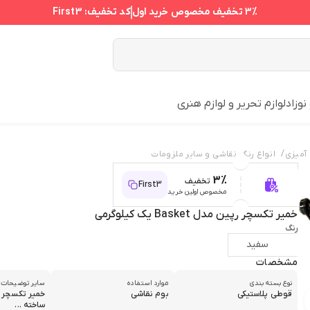
3%
تخفیف مخصوص خرید اول
کد تخفیف:
First3
نوزاد
لوازم تحریر و لوازم هنری
/
 آمیزی
انواع رنگ‌ نقاشی و سایر ملزومات
3%
تخفیف
First3
مخصوص اولین خرید
خمیر تکسچر رپین مدل Basket یک کیلوگرمی
رنگ
سفید
مشخصات
نوع بسته بندی
موارد استفاده
سایر توضیحات
قوطی پلاستیکی
بوم نقاشی
خمیر تکسچر 
ساخته ...