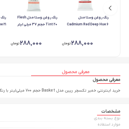
رنگ روغن وستا مدل
رنگ روغن وستا مدل Flesh
Cadmium Red Deep Hue 6
Tint 20 حجم 37 میلی لیتر
حجم 37 میلی لیتر
لیتر
288,000
288,000
تومان
تومان
معرفی محصول
معرفی محصول
خرید اینترنتی خمیر تکسچر رپین مدل Basket حجم 700 میلی‌لیتر با رنگبندی سفید، سفید صدفی به همراه مقایسه، بررسی مشخصات و لیست قیمت امروز در فروشگاه اینترنتی جیلند
مشخصات
نوع بسته بندی
موارد استفاده