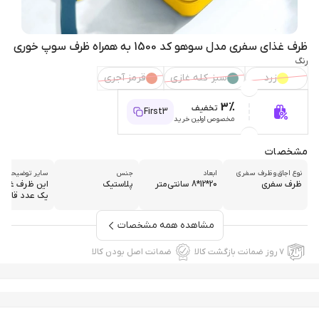
ظرف غذای سفری مدل سوهو کد 1500 به همراه ظرف سوپ خوری
رنگ
زرد
سبز کله غازی
قرمز آجری
3%
تخفیف
First3
مخصوص اولین خرید
مشخصات
نوع اجاق و ظرف سفری
ابعاد
جنس
سایر توضیحات
ظرف سفری
20*12*8 سانتی‌متر
پلاستیک
این ظرف غذا 
یک عدد قاشق و
مشاهده همه مشخصات
۷ روز ضمانت بازگشت کالا
ضمانت اصل بودن کالا