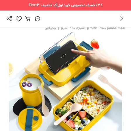
3%
تخفیف مخصوص خرید اول
کد تخفیف:
First3
/
/
همه محصولات
خانه و آشپزخانه
سرو و پذیرایی