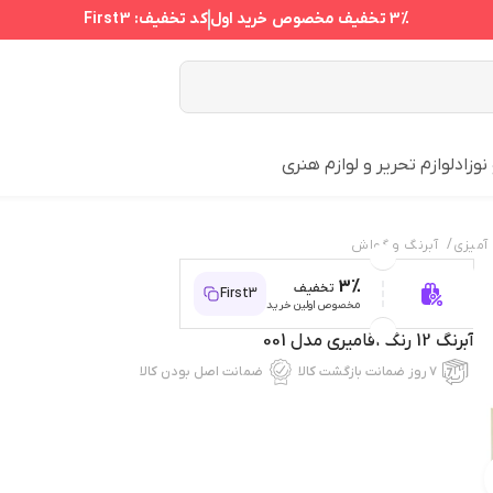
3%
تخفیف مخصوص خرید اول
کد تخفیف:
First3
نوزاد
لوازم تحریر و لوازم هنری
/
 آمیزی
آبرنگ و گواش
3%
تخفیف
First3
مخصوص اولین خرید
آبرنگ 12 رنگ آقامیری مدل 001
۷ روز ضمانت بازگشت کالا
ضمانت اصل بودن کالا