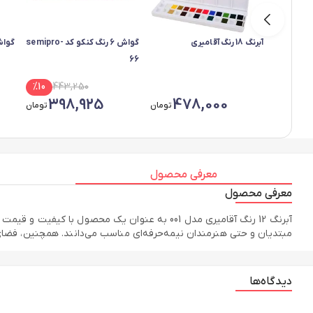
آبرنگ 18 رنگ آقامیری
گواش 6 رنگ کنکو کد semipro-
گواش 12 رنگ پار
66
%
10
443,250
398,925
478,000
تومان
تومان
معرفی محصول
معرفی محصول
آبرنگ 12 رنگ آقامیری مدل 001 به عنوان یک محص
مبتدیان و حتی هنرمندان نیمه‌حرفه‌ای مناسب می‌دانند. همچنین، فضای
دیدگاه‌ها