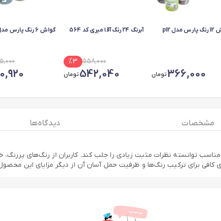
س مدل p12
آبرنگ 24 رنگ آقا میری کد 564
گواش 6 رنگ پارس مدل 006
95,000
%
3
558,000
90,920
542,040
366,000
تومان
تومان
مشخصات
دیدگاه ها
ول با کیفیت و قیمت مناسب توانسته نظرات مثبت زیادی را جلب کند. کاربران از رنگ‌های
 کافی برای ترکیب رنگ‌ها و ظرفیت حمل آسان آن از دیگر مزایای این محصول