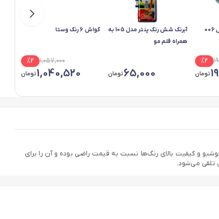
آبرنگ شش رنگ پنتر مدل 105 به
گواش 6 رنگ وستا
همراه قلم مو
چوبی
%
2
1,057,000
%
2
1
1,040,520
65,000
1
تومان
تومان
تومان
 پررنگ، خوشبو و کیفیت بالای رنگ‌ها نسبت به قیمت راضی بوده و آن را برای
 تلقی می‌شود.