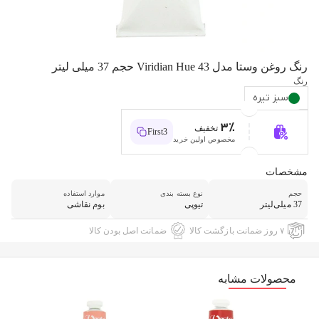
رنگ روغن وستا مدل Viridian Hue 43 حجم 37 میلی لیتر
رنگ
سبز تیره
3%
تخفیف
First3
مخصوص اولین خرید
مشخصات
حجم
نوع بسته بندی
موارد استفاده
37 میلی‌لیتر
تیوپی
بوم نقاشی
۷ روز ضمانت بازگشت کالا
ضمانت اصل بودن کالا
محصولات مشابه