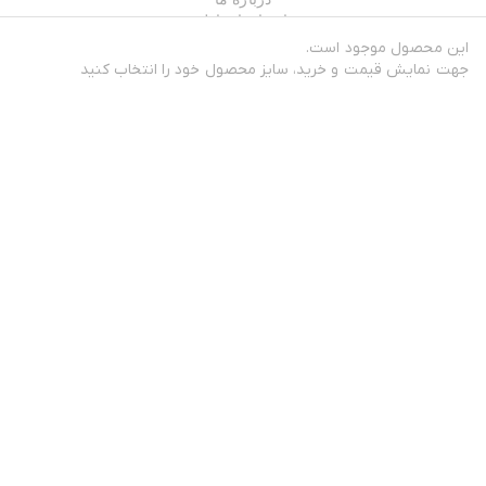
راه های ارتباطی
خدمات مشتریان
این محصول موجود است.
جهت نمایش قیمت و خرید، سایز محصول خود را انتخاب کنید
قوانین مرجوعی
راهنمای خرید
همراه ما باشید
درباره فروشگاه
فروشگاه اینترنتی جیلند
جیلند، سرزمین ایده‌های تو
فروشگاه جیلند از سال 1395 اقدام به ارائه محصولات در زمینه لوازم تحریر،
مطالعه بیشتر
لوازم هنری، کمپینگ و سفر، لوازم فانتزی، محصولات پرینتر سه بعدی و ...
در این فروشگاه سعی بر این است که لوازم فانتزی و در عین
نموده است.
حال مورد نیاز شما فراهم شود و با کیفیت و قیمتی مناسب در اختیارتان قرار
بگیرد. امید است تجربه خوب و لذتبخشی از خریدتان داشته باشید.
فقط چند کیلیک تا دنیای تو فاصله است. همین امروز روز توست.