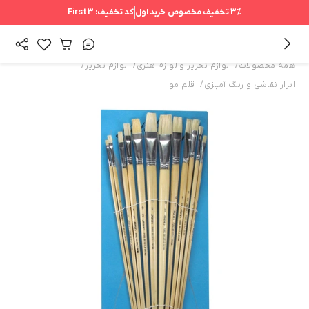
3%
تخفیف مخصوص خرید اول
کد تخفیف:
First3
/
/
/
همه محصولات
لوازم تحریر و لوازم هنری
لوازم تحریر
/
ابزار نقاشی و رنگ آمیزی
قلم مو