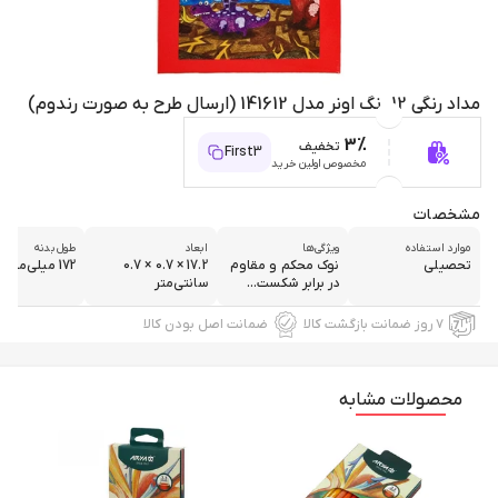
مداد رنگی 12 رنگ اونر مدل 141612 (ارسال طرح به صورت رندوم)
3%
تخفیف
First3
مخصوص اولین خرید
مشخصات
موارد استفاده
ویژگی‌ها
ابعاد
طول بدنه
تحصیلی
نوک محکم و مقاوم
17.2 × 0.7 × 0.7
172 میلی‌متر
در برابر شکست...
سانتی‌متر
۷ روز ضمانت بازگشت کالا
ضمانت اصل بودن کالا
محصولات مشابه